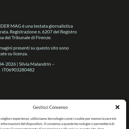
R MAG è una testata giornalistica
trata. Registrazione n. 6207 del Registro
a del Tribunale di Firenze.
magini presenti su questo sito sono
zate su licenza.
4-2026 | Silvia Malandrin –
A IT06903280482
Gestisci Consenso
e migliori esperienze, utilizziamo tecnologie come i cookie per memorizzare e/o
 informazioni del dispositivo. Il consenso a queste tecnologie ci permetterà di
ti come il comportamento di navigazione o ID unici su questo sito. Non