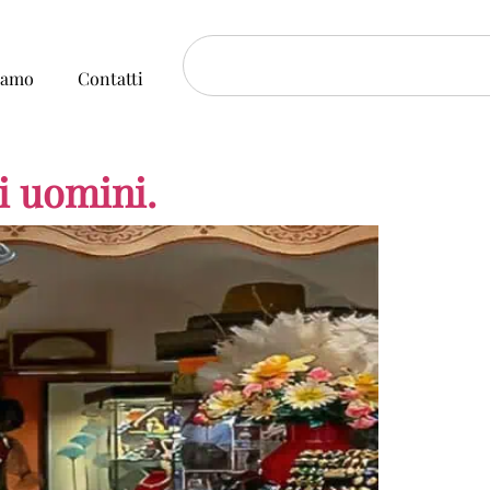
iamo
Contatti
i uomini.