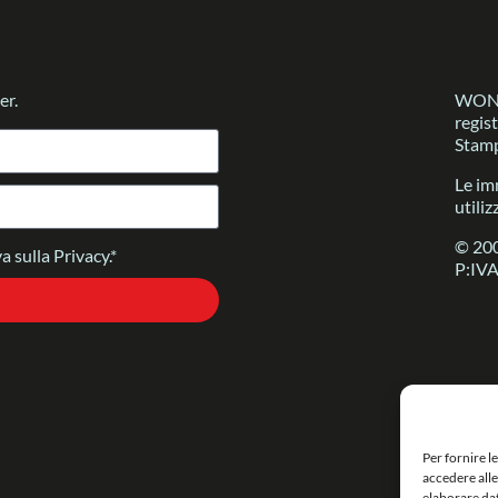
er.
WONDE
regis
Stamp
Le im
utiliz
© 200
a sulla Privacy.*
P:IV
Per fornire l
accedere alle
elaborare da