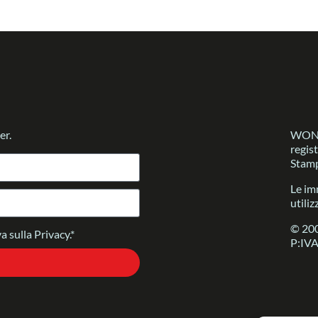
er.
WONDE
regis
Stamp
Le im
utiliz
© 200
a sulla Privacy.*
P:IV