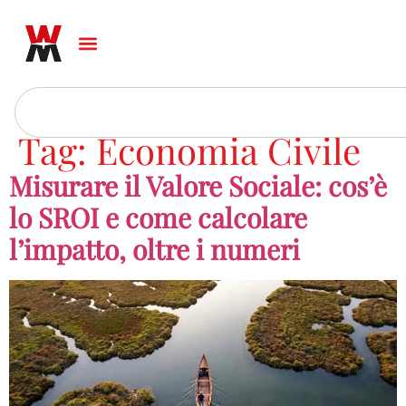
Tag:
Economia Civile
Misurare il Valore Sociale: cos’è
lo SROI e come calcolare
l’impatto, oltre i numeri