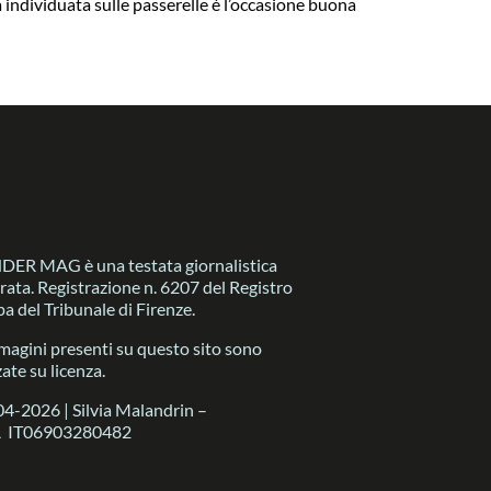
 individuata sulle passerelle è l’occasione buona
R MAG è una testata giornalistica
trata. Registrazione n. 6207 del Registro
a del Tribunale di Firenze.
magini presenti su questo sito sono
zate su licenza.
4-2026 | Silvia Malandrin –
A IT06903280482