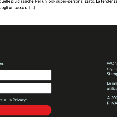
 quelle più classiche. Per un look super-personalizzato. La tendenza
dogli un tocco di […]
er.
WONDE
regis
Stamp
Le im
utiliz
© 200
a sulla Privacy.*
P:IV