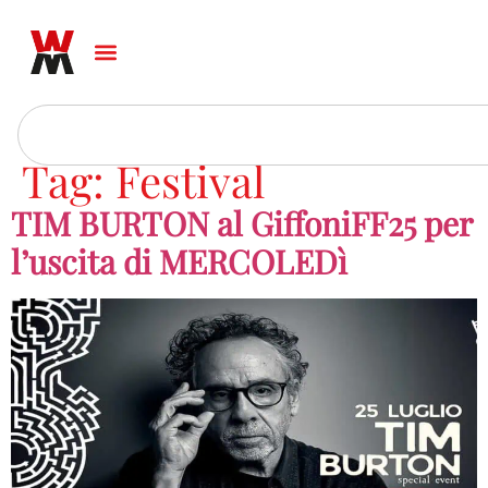
Tag:
Festival
TIM BURTON al GiffoniFF25 per
l’uscita di MERCOLEDì