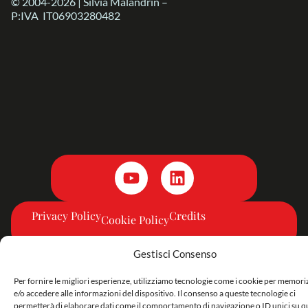
© 2004-2026 | Silvia Malandrin –
P:IVA IT06903280482
Privacy Policy
Credits
Cookie Policy
Gestisci Consenso
Per fornire le migliori esperienze, utilizziamo tecnologie come i cookie per memor
e/o accedere alle informazioni del dispositivo. Il consenso a queste tecnologie ci
permetterà di elaborare dati come il comportamento di navigazione o ID unici su q