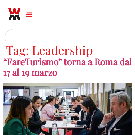
Tag:
Leadership
“FareTurismo” torna a Roma dal
17 al 19 marzo