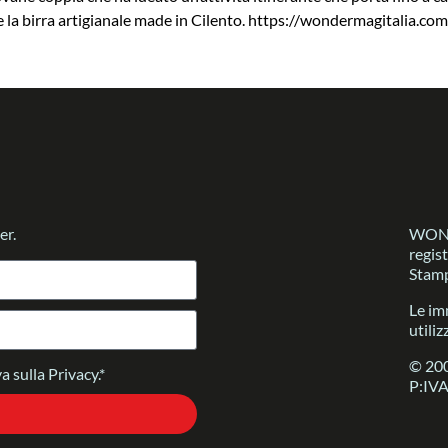
glio e la birra artigianale made in Cilento. https://wondermagitali
er.
WONDE
regis
Stamp
Le im
utiliz
© 200
a sulla Privacy.*
P:IV