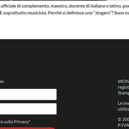
 ufficiale di complemento, maestro, docente di italiano e latino, po
soprattutto musicista. Perché si definisce uno “zingaro”? Sono nat
er.
WONDE
regis
Stamp
Le im
utiliz
© 200
a sulla Privacy.*
P:IV