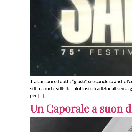
Tra canzoni ed outfit “giusti”, si è conclusa anche 
stili, canori e stilistici, piuttosto tradizionali se
per […]
Un Caporale a suon d