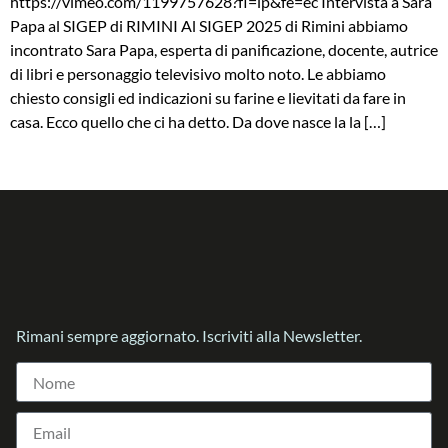
https://vimeo.com/1199757628?fl=ip&fe=ec Intervista a Sara
Papa al SIGEP di RIMINI Al SIGEP 2025 di Rimini abbiamo
incontrato Sara Papa, esperta di panificazione, docente, autrice
di libri e personaggio televisivo molto noto. Le abbiamo
chiesto consigli ed indicazioni su farine e lievitati da fare in
casa. Ecco quello che ci ha detto. Da dove nasce la la […]
Rimani sempre aggiornato. Iscriviti alla Newsletter.