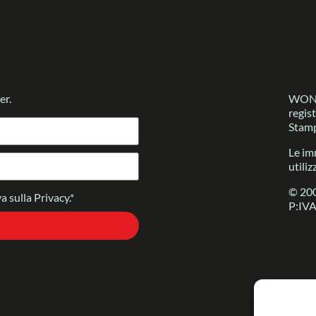
er.
WONDE
regis
Stamp
Le im
utiliz
© 200
a sulla Privacy.*
P:IV