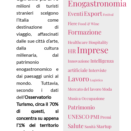
Enogastronomia
milioni di turisti
Export
stranieri scelgono
Eventi
Festival
l’Italia come
Fiere
Food & Wine
destinazione di
Formazione
viaggio, affascinati
dalle sue città d’arte,
Healthcare
Hospitality
Imprese
dalla cultura
HR
millenaria, dal
Intelligenza
Innovazione
patrimonio
enogastronomico e
artificiale
Interviste
dai paesaggi unici al
Lavoro
Logistica
mondo. Tuttavia,
Mercato del lavoro
Moda
secondo i dati
dell’
Osservatorio
Musica
Occupazione
Turismo, circa il 70%
Patrimonio
di questi, si
UNESCO
PMI
Premi
concentra su appena
Salute
l’1% del territorio
Startup
Sanità