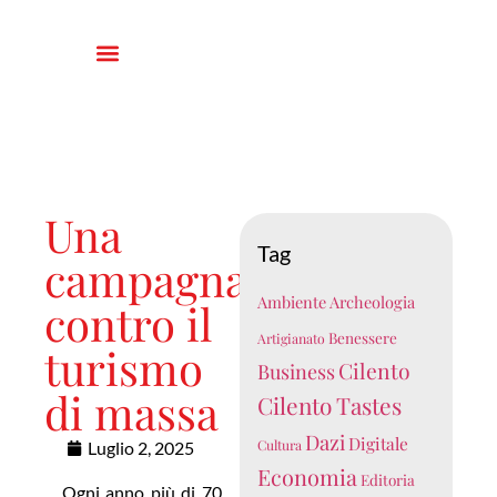
Una
Tag
campagna
Ambiente
Archeologia
contro il
Benessere
Artigianato
turismo
Cilento
Business
di massa
Cilento Tastes
Dazi
Digitale
Cultura
Luglio 2, 2025
Economia
Editoria
Ogni anno più di 70