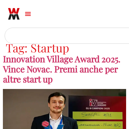
Tag:
Startup
Innovation Village Award 2025.
Vince Novac. Premi anche per
altre start up