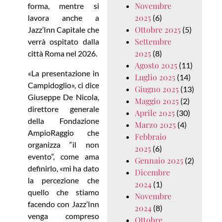
Novembre
forma, mentre si
2025
lavora anche a
(6)
Ottobre 2025
Jazz’Inn Capitale che
(5)
Settembre
verrà ospitato dalla
2025
città Roma nel 2026.
(8)
Agosto 2025
(11)
«La presentazione in
Luglio 2025
(14)
Campidoglio», ci dice
Giugno 2025
(13)
Giuseppe De Nicola,
Maggio 2025
(2)
direttore generale
Aprile 2025
(30)
della Fondazione
Marzo 2025
(4)
AmpioRaggio che
Febbraio
organizza “il non
2025
(6)
evento”, come ama
Gennaio 2025
(2)
definirlo, «mi ha dato
Dicembre
la percezione che
2024
(1)
quello che stiamo
Novembre
facendo con Jazz’Inn
2024
(8)
venga compreso
Ottobre