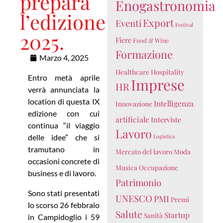
prepara
Enogastronomia
l’edizione
Export
Eventi
Festival
2025.
Fiere
Food & Wine
Formazione
Marzo 4, 2025
Healthcare
Hospitality
Entro metà aprile
Imprese
HR
verrà annunciata la
location di questa IX
Intelligenza
Innovazione
edizione con cui
artificiale
Interviste
continua “il viaggio
Lavoro
delle idee” che si
Logistica
tramutano in
Mercato del lavoro
Moda
occasioni concrete di
Musica
Occupazione
Nome
business e di lavoro.
Patrimonio
Sono stati presentati
UNESCO
PMI
Email
Premi
lo scorso 26 febbraio
Salute
Startup
Sanità
in Campidoglio i 59