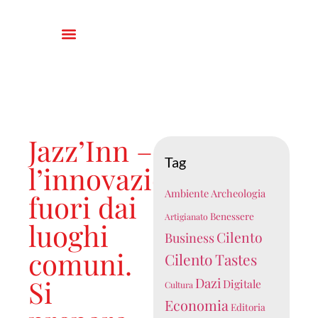
Jazz’Inn –
Tag
l’innovazione
Ambiente
Archeologia
fuori dai
Benessere
Artigianato
luoghi
Cilento
Business
comuni.
Cilento Tastes
Si
Dazi
Digitale
Cultura
Economia
Editoria