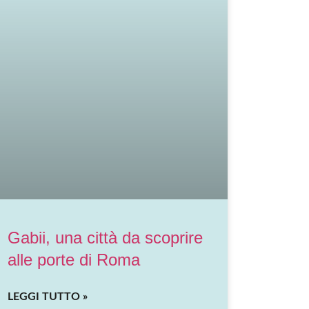
Gabii, una città da scoprire
alle porte di Roma
LEGGI TUTTO »