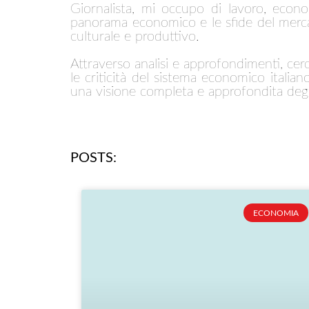
Giornalista, mi occupo di lavoro, econo
panorama economico e le sfide del mercat
culturale e produttivo.
Attraverso analisi e approfondimenti, cer
le criticità del sistema economico italia
una visione completa e approfondita degli
POSTS:
ECONOMIA