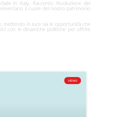
Made in Italy. Racconto l’evoluzione del
presentano il cuore del nostro patrimonio
e, mettendo in luce sia le opportunità che
ici con le dinamiche politiche per offrire
NEWS