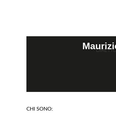
Maurizi
DIRETT
CHI SONO: