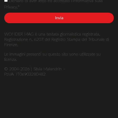
Dichiaro di aver letto ed accettato l'Informativa sulla
Privacy.*
Invia
WONDER MAG è una testata giornalistica registrata.
Registrazione n. 6207 del Registro Stampa del Tribunale di
Firenze.
Le immagini presenti su questo sito sono utilizzate su
licenza.
© 2004-2026 | Silvia Malandrin –
P:IVA IT06903280482