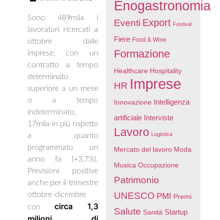
Enogastronomia
Sono 489mila i
Export
Eventi
Festival
lavoratori ricercati a
Fiere
Food & Wine
ottobre dalle
Formazione
imprese, con un
contratto a tempo
Healthcare
Hospitality
determinato
Imprese
HR
superiore a un mese
o a tempo
Intelligenza
Innovazione
indeterminato,
artificiale
Interviste
17mila in più rispetto
Lavoro
Logistica
a quanto
programmato un
Mercato del lavoro
Moda
anno fa (+3,7%).
Musica
Occupazione
Previsioni positive
Patrimonio
anche per il trimestre
ottobre-dicembre
UNESCO
PMI
Premi
circa 1,3
con
Salute
Startup
Sanità
milioni di