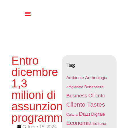
Entro
Tag
dicembre
Ambiente
Archeologia
1,3
Benessere
Artigianato
milioni di
Cilento
Business
assunzioni
Cilento Tastes
Dazi
programmate
Digitale
Cultura
Economia
Editoria
Ottobre 18, 2024