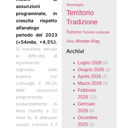
Tecnologia
assunzioni
Territorio
programmate, in
crescita rispetto
Tradizione
all’analogo
Turismo
Turismo culturale
periodo del 2023
Wonder Mag
(+54mila; +4,5%).
Vino
Si mantiene elevata
Archivi
la difficoltà di
Luglio 2026
reperimento
(6)
Giugno 2026
segnalata dalle
(2)
Aprile 2026
imprese che
(5)
Marzo 2026
coinvolge il 49,3%
(5)
Febbraio
delle assunzioni
2026
programmate,
(12)
Gennaio
sostanzialmente in
2026
linea rispetto a 12
(8)
Dicembre
mesi fa. A delineare
2025
questo scenario è il
(2)