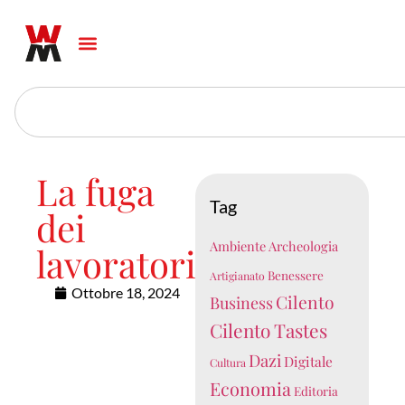
La fuga
Tag
dei
Ambiente
Archeologia
lavoratori
Benessere
Artigianato
Ottobre 18, 2024
Cilento
Business
Cilento Tastes
Dazi
Digitale
Cultura
Economia
Editoria