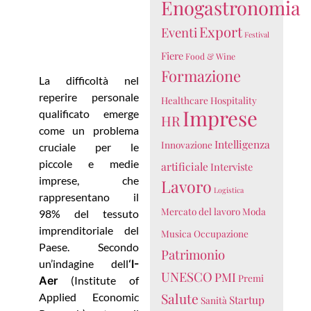
Enogastronomia
Export
Eventi
Festival
Fiere
Food & Wine
Formazione
La difficoltà nel
reperire personale
Healthcare
Hospitality
Imprese
qualificato emerge
HR
come un problema
Intelligenza
Innovazione
cruciale per le
piccole e medie
artificiale
Interviste
imprese, che
Lavoro
Logistica
rappresentano il
Mercato del lavoro
Moda
98% del tessuto
imprenditoriale del
Musica
Occupazione
Paese. Secondo
Patrimonio
un’indagine dell
‘I-
UNESCO
PMI
Premi
Aer
(Institute of
Salute
Applied Economic
Startup
Sanità