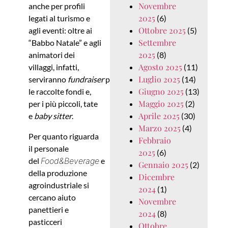
Novembre
anche per profili
2025
legati al turismo e
(6)
Ottobre 2025
agli eventi: oltre ai
(5)
Settembre
“Babbo Natale” e agli
2025
animatori dei
(8)
Agosto 2025
villaggi, infatti,
(11)
Luglio 2025
serviranno
fundraiser
per
(14)
Giugno 2025
le raccolte fondi e,
(13)
Maggio 2025
per i più piccoli, tate
(2)
Aprile 2025
e
baby sitter
.
(30)
Marzo 2025
(4)
Per quanto riguarda
Febbraio
il personale
2025
(6)
del
Food&Beverage
e
Gennaio 2025
(2)
della produzione
Dicembre
agroindustriale si
2024
(1)
cercano aiuto
Novembre
panettieri e
2024
(8)
pasticceri
Ottobre