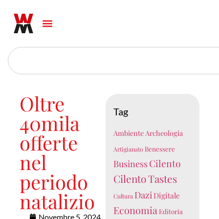
Oltre
Tag
40mila
Ambiente
Archeologia
offerte
Benessere
Artigianato
nel
Cilento
Business
periodo
Cilento Tastes
natalizio
Dazi
Digitale
Cultura
Economia
Editoria
Novembre 5, 2024