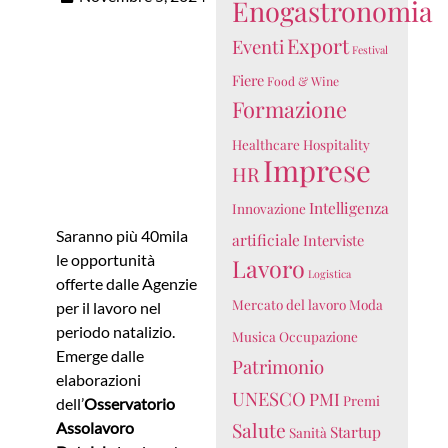
Enogastronomia
Export
Eventi
Festival
Fiere
Food & Wine
Formazione
Healthcare
Hospitality
Imprese
HR
Intelligenza
Innovazione
Saranno più 40mila
artificiale
Interviste
le opportunità
Lavoro
Logistica
offerte dalle Agenzie
Mercato del lavoro
Moda
per il lavoro nel
periodo natalizio.
Musica
Occupazione
Emerge dalle
Patrimonio
elaborazioni
UNESCO
PMI
Premi
dell’
Osservatorio
Salute
Assolavoro
Startup
Sanità