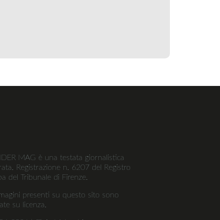
R MAG è una testata giornalistica
trata. Registrazione n. 6207 del Registro
a del Tribunale di Firenze.
magini presenti su questo sito sono
zate su licenza.