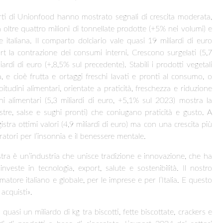
arti di Unionfood hanno mostrato segnali di crescita moderata,
 oltre quattro milioni di tonnellate prodotte (+5% nei volumi) e
taliana. Il comparto dolciario vale quasi 19 miliardi di euro
t la contrazione dei consumi interni. Crescono surgelati (5,7
ardi di euro (+,8,5% sul precedente). Stabili i prodotti vegetali
 e cioè frutta e ortaggi freschi lavati e pronti al consumo, o
bitudini alimentari, orientate a praticità, freschezza e riduzione
oni alimentari (5,3 miliardi di euro, +5,1% sul 2023) mostra la
estre, salse e sughi pronti) che coniugano praticità e gusto. A
istra ottimi valori (4,9 miliardi di euro) ma con una crescita più
gratori per l’insonnia e il benessere mentale.
stra è un’industria che unisce tradizione e innovazione, che ha
investe in tecnologia, export, salute e sostenibilità. Il nostro
atore italiano e globale, per le imprese e per l’Italia. E questo
acquisti».
è, quasi un miliardo di kg tra biscotti, fette biscottate, crackers e