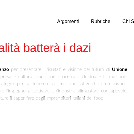
Argomenti
Rubriche
Chi 
lità batterà i dazi
enzo
per presentare i risultati e visione del futuro di
Unione
resa e cultura, tradizione e ricerca, industria e formazione.
trategico per sostenere una serie di iniziative che promuovono
are l’impegno a coltivare un’industria alimentare consapevole,
uro il saper fare degli imprenditori italiani del food.