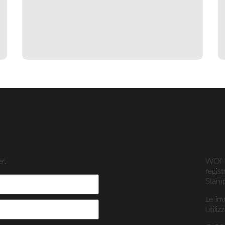
r.
WONDE
regis
Stamp
Le im
utiliz