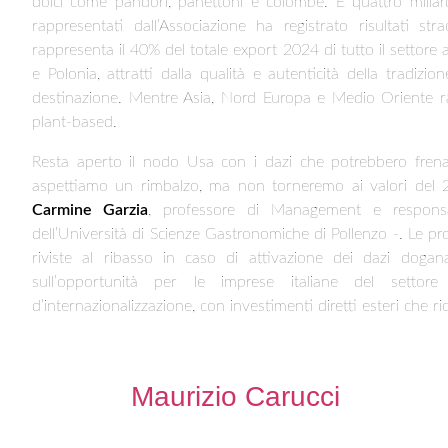
dolci come pandori, panettoni e colombe. E quattro miliard
rappresentati dall’Associazione ha registrato risultati st
rappresenta il 40% del totale export 2024 di tutto il settore
e Polonia, attratti dalla qualità e autenticità della tradizi
destinazione. Mentre Asia, Nord Europa e Medio Oriente r
plant-based.
Resta aperto il nodo Usa con i dazi che potrebbero frenar
aspettiamo un rimbalzo, ma non torneremo ai valori del 2
Carmine Garzia
, professore di Management e responsab
dell’Università di Scienze Gastronomiche di Pollenzo -. Le 
riviste al ribasso in caso di attivazione dei dazi dogan
sull’opportunità per le imprese italiane del settor
d’internazionalizzazione, con investimenti diretti esteri che r
Maurizio Carucci