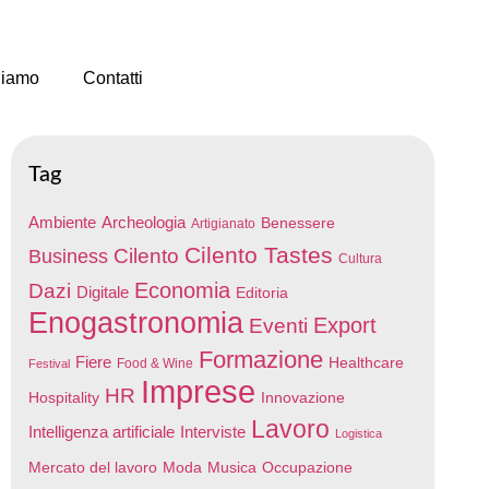
Siamo
Contatti
Tag
Ambiente
Archeologia
Benessere
Artigianato
Cilento Tastes
Cilento
Business
Cultura
Economia
Dazi
Digitale
Editoria
Enogastronomia
Export
Eventi
Formazione
Fiere
Healthcare
Food & Wine
Festival
Imprese
HR
Hospitality
Innovazione
Lavoro
Intelligenza artificiale
Interviste
Logistica
Mercato del lavoro
Moda
Musica
Occupazione