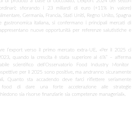
i di prodotti a base di cioccolato. L’export 2024 dei settori
raordinari: sfiorando i 23 miliardi di euro (+11% in valore)
 alimentare. Germania, Francia, Stati Uniti, Regno Unito, Spagna
one gastronomica italiana, si confermano i principali mercati di
appresentano nuove opportunità per referenze salutistiche e
e l’export verso il primo mercato extra-UE. «Per il 2025 ci
023, quando la crescita è stata superiore al 6%” – afferma
ile scientifico dell’Osservatorio Food Industry Monitor
prospettive per il 2025 sono positive, ma andranno sicuramente
ali. Quanto sta accadendo deve farci riflettere seriamente
e food di dare una forte accelerazione alle strategie
ichiedono sia risorse finanziarie sia competenze manageriali».