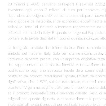
23 miliardi (il 40%) derivanti dall’export (+11,4 sul 20
investono ogni anno 3 miliardi di euro per innovare, migli
rispondere alle esigenze del consumatore, anticipare nuov
livello globale da instabilità, sfide economico-sociali inedite 
italiani, la “fetta” di industria alimentare rappresentata d
più vitali del made in Italy. È quanto emerge dal Rapporto 
portare sulle tavole degli italiani cibo di qualità, sicuro, ad al
La fotografia scattata da Unione Italiana Food racconta l
simbolo del made in Italy. Solo per citarne alcuni, pasta, dol
verdure e minestre pronte, con un’impronta distintiva fatta 
che rappresentano quel mix tra identità e innovazione che c
costituiscono oggi uno spaccato fedele della spesa degli i
costituito da prodotti “tradizionali” (pasta, lievitati da ricor
significativa, circa il 50%, sul fatturato totale, mentre il cos
pronte di IV gamma, sughi e piatti pronti, nuovi prodotti dolc
ed i “prodotti innovativi”, cibi e bevande dall’alto livello d
esigenti per quanto riguarda la conservazione e la preparazione
integratori alimentari, prodotti per particolari categorie come c