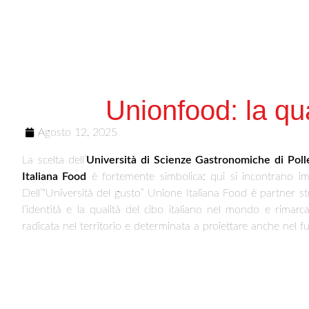
Unionfood: la qua
Agosto 12, 2025
La scelta dell’
Università di Scienze Gastronomiche di Poll
Italiana Food
è fortemente simbolica: qui si incontrano imp
Dell’“Università del gusto” Unione Italiana Food è partner s
l’identità e la qualità del cibo italiano nel mondo e rimarc
radicata nel territorio e determinata a proiettare anche nel fut