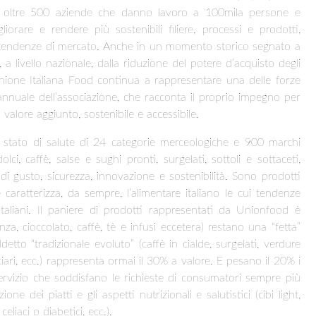
23); oltre 500 aziende che danno lavoro a 100mila persone e
orare e rendere più sostenibili filiere, processi e prodotti,
e tendenze di mercato. Anche in un momento storico segnato a
e, a livello nazionale, dalla riduzione del potere d’acquisto degli
a Unione Italiana Food continua a rappresentare una delle forze
annuale dell’associazione, che racconta il proprio impegno per
to valore aggiunto, sostenibile e accessibile.
o stato di salute di 24 categorie merceologiche e 900 marchi
ci, caffè, salse e sughi pronti, surgelati, sottoli e sottaceti,
di gusto, sicurezza, innovazione e sostenibilità. Sono prodotti
aratterizza, da sempre, l’alimentare italiano le cui tendenze
taliani. Il paniere di prodotti rappresentati da Unionfood è
renza, cioccolato, caffè, tè e infusi eccetera) restano una “fetta”
iddetto “tradizionale evoluto” (caffè in cialde, surgelati, verdure
iari, ecc.) rappresenta ormai il 30% a valore. E pesano il 20% i
i servizio che soddisfano le richieste di consumatori sempre più
 dei piatti e gli aspetti nutrizionali e salutistici (cibi light,
eliaci o diabetici, ecc.).