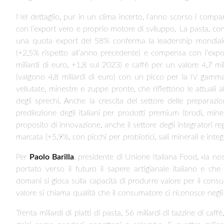
Nel dettaglio, pur in un clima incerto, l’anno scorso i comp
con l’export vero e proprio motore di sviluppo. La pasta, con
una quota export del 58% conferma la leadership mondiale i
(+2,5% rispetto all’anno precedente) e compensa con l’expor
miliardi di euro, +1,8 sul 2023) e caffè per un valore 4,7 mili
(valgono 4,8 miliardi di euro) con un picco per la IV gamma,
vellutate, minestre e zuppe pronte, che riflettono le attuali a
degli sprechi. Anche la crescita del settore delle preparazi
predilezione degli italiani per prodotti premium (brodi, min
proposito di innovazione, anche il settore degli integratori reg
marcata (+5,9%, con picchi per probiotici, sali minerali e inte
Per
Paolo Barilla
, presidente di Unione Italiana Food, «la no
portato verso il futuro il sapere artigianale italiano e che 
domani si gioca sulla capacità di produrre valore per il consum
valore si chiama qualità che il consumatore ci riconosce negli 
Trenta miliardi di piatti di pasta, 56 miliardi di tazzine di caff