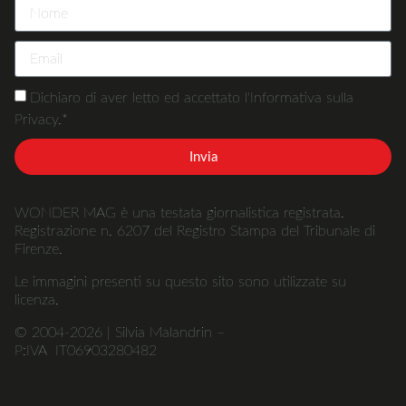
Dichiaro di aver letto ed accettato l'Informativa sulla
Privacy.*
Invia
WONDER MAG è una testata giornalistica registrata.
Registrazione n. 6207 del Registro Stampa del Tribunale di
Firenze.
Le immagini presenti su questo sito sono utilizzate su
licenza.
© 2004-2026 | Silvia Malandrin –
P:IVA IT06903280482