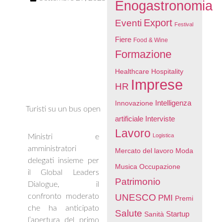
Enogastronomia
Export
Eventi
Festival
Fiere
Food & Wine
Formazione
Healthcare
Hospitality
Imprese
HR
Intelligenza
Innovazione
Turisti su un bus open
artificiale
Interviste
Lavoro
Logistica
Ministri e
amministratori
Mercato del lavoro
Moda
delegati insieme per
Musica
Occupazione
il Global Leaders
Patrimonio
Dialogue, il
confronto moderato
UNESCO
PMI
Premi
che ha anticipato
Salute
Startup
Sanità
l’apertura del primo