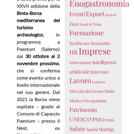
Enogastronomia
XXVII edizione della
Export
Bmta-Borsa
Eventi
Festival
mediterranea del
Fiere
Food & Wine
turismo
Formazione
archeologico
, in
programma a
Healthcare
Hospitality
Imprese
Paestum (Salerno)
HR
dal
30 ottobre al 2
Intelligenza
Innovazione
novembre prossimo
,
che si conferma
artificiale
Interviste
come evento unico a
Lavoro
Logistica
livello internazionale
Mercato del lavoro
Moda
nel suo genere. Dal
2021 la Borsa viene
Musica
Occupazione
ospitata – grazie al
Patrimonio
Comune di Capaccio
UNESCO
PMI
Premi
Paestum – presso il
Salute
Next, ex
Startup
Sanità