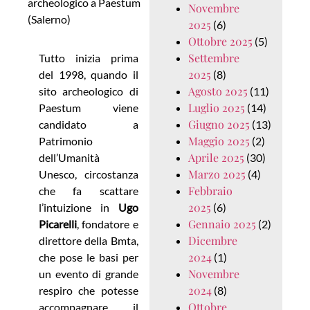
archeologico a Paestum
Novembre
(Salerno)
2025
(6)
Ottobre 2025
(5)
Settembre
Tutto inizia prima
2025
del 1998, quando il
(8)
Agosto 2025
sito archeologico di
(11)
Luglio 2025
Paestum viene
(14)
Giugno 2025
candidato a
(13)
Maggio 2025
Patrimonio
(2)
Aprile 2025
dell’Umanità
(30)
Marzo 2025
Unesco, circostanza
(4)
Febbraio
che fa scattare
2025
l’intuizione in
Ugo
(6)
Gennaio 2025
Picarelli
, fondatore e
(2)
Dicembre
direttore della Bmta,
2024
che pose le basi per
(1)
Novembre
un evento di grande
2024
respiro che potesse
(8)
Ottobre
accompagnare il