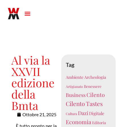
Al via la
Tag
XXVII
Ambiente
Archeologia
edizione
Benessere
Artigianato
della
Cilento
Business
Bmta
Cilento Tastes
Dazi
Digitale
Cultura
Ottobre 21, 2025
Economia
Editoria
È tutto pronto per la