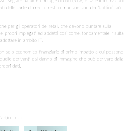
so, seguite da altre tipologie di dati (31%) e dalle informazioni
i delle carte di credito resti comunque uno dei “bottini” più
e per gli operatori del retail, che devono puntare sulla
dei propri impiegati ed addetti così come, fondamentale, risulta
adottare in ambito IT.
on solo economico-finanziarie di primo impatto a cui possono
 quelle derivanti dal danno di immagine che può derivare dalla
propri dati.
’articolo su: