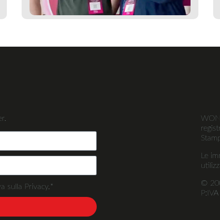
r.
WONDE
regis
Stamp
Le im
utiliz
© 200
a sulla Privacy.*
P:IV