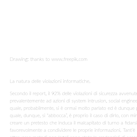
Drawing: thanks to www.freepik.com
La natura delle violazioni informatiche.
Secondo il report, il 92% delle violazioni di sicurezza avve
prevalentemente ad azioni di system intrusion, social engineer
quale, probabilmente, si è ormai molto parlato ed è dunque pra
quale, dunque, si “abbocca”, è proprio il caso di dirlo, con min
creare un pretesto che induca il malcapitato di turno a fidars
favorevolmente a condividere le proprie informazioni. Tant’è 