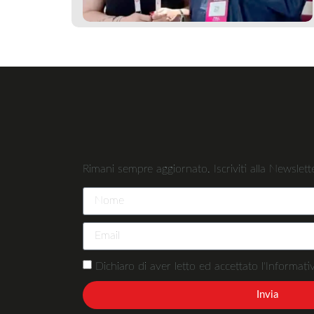
Rimani sempre aggiornato. Iscriviti alla Newslette
Dichiaro di aver letto ed accettato l'Informativ
Invia