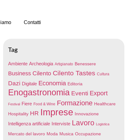
Siamo
Contatti
Tag
Ambiente
Archeologia
Benessere
Artigianato
Cilento Tastes
Cilento
Business
Cultura
Economia
Dazi
Digitale
Editoria
Enogastronomia
Export
Eventi
Formazione
Fiere
Healthcare
Food & Wine
Festival
Imprese
HR
Hospitality
Innovazione
Lavoro
Intelligenza artificiale
Interviste
Logistica
Mercato del lavoro
Moda
Musica
Occupazione