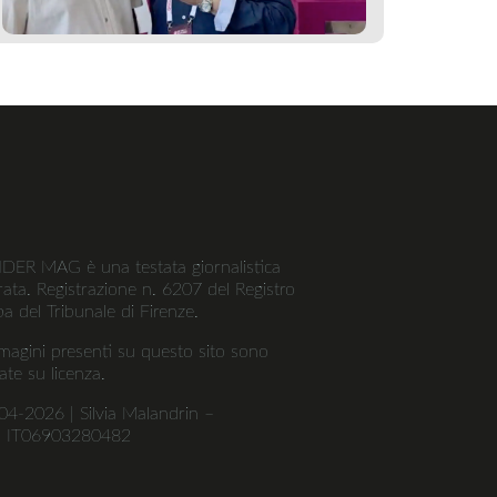
R MAG è una testata giornalistica
trata. Registrazione n. 6207 del Registro
a del Tribunale di Firenze.
magini presenti su questo sito sono
zate su licenza.
4-2026 | Silvia Malandrin –
A IT06903280482