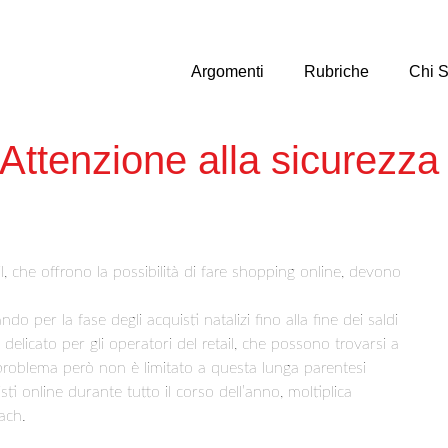
Argomenti
Rubriche
Chi 
 Attenzione alla sicurezza
, che offrono la possibilità di fare shopping online, devono
o per la fase degli acquisti natalizi fino alla fine dei saldi
 delicato per gli operatori del retail, che possono trovarsi a
l problema però non è limitato a questa lunga parentesi
i online durante tutto il corso dell’anno, moltiplica
ach.