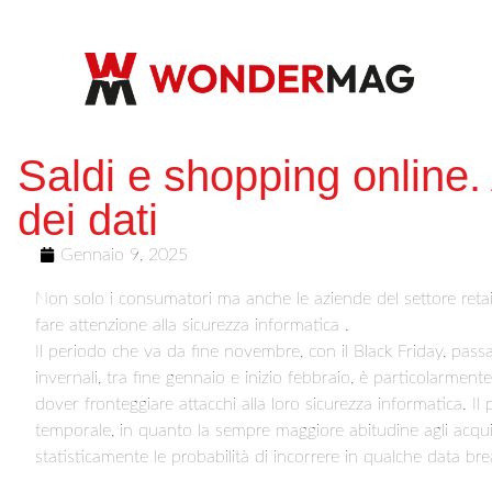
Saldi e shopping online.
dei dati
Gennaio 9, 2025
Non solo i consumatori ma anche le aziende del settore retail
fare attenzione alla sicurezza informatica .
Il periodo che va da fine novembre, con il Black Friday, passand
invernali, tra fine gennaio e inizio febbraio, è particolarmente
dover fronteggiare attacchi alla loro sicurezza informatica. I
temporale, in quanto la sempre maggiore abitudine agli acquist
statisticamente le probabilità di incorrere in qualche data bre