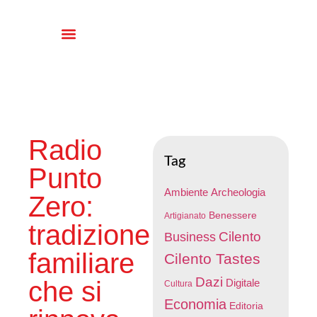
Radio
Tag
Punto
Ambiente
Archeologia
Zero:
Benessere
Artigianato
tradizione
Cilento
Business
familiare
Cilento Tastes
Dazi
che si
Digitale
Cultura
Economia
Editoria