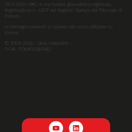
WONDER MAG è una testata giornalistica registrata.
Registrazione n. 6207 del Registro Stampa del Tribunale di
Firenze.
Le immagini presenti su questo sito sono utilizzate su
licenza.
© 2004-2026 | Silvia Malandrin –
P:IVA IT06903280482