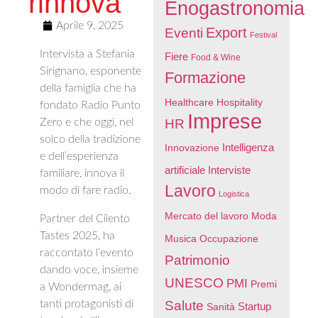
rinnova
Enogastronomia
Aprile 9, 2025
Export
Eventi
Festival
Intervista a Stefania
Fiere
Food & Wine
Sirignano, esponente
Formazione
della famiglia che ha
Healthcare
Hospitality
fondato Radio Punto
Imprese
Zero e che oggi, nel
HR
solco della tradizione
Intelligenza
Innovazione
e dell’esperienza
artificiale
Interviste
familiare, innova il
Lavoro
modo di fare radio.
Logistica
Mercato del lavoro
Moda
Partner del Cilento
Tastes 2025, ha
Musica
Occupazione
raccontato l’evento
Patrimonio
dando voce, insieme
UNESCO
PMI
Premi
a Wondermag, ai
tanti protagonisti di
Salute
Startup
Sanità