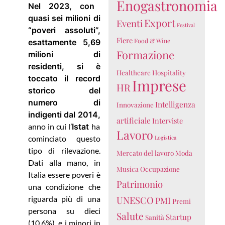
Enogastronomia
Nel 2023, con
quasi sei milioni di
Export
Eventi
Festival
“poveri assoluti”,
Fiere
Food & Wine
esattamente 5,69
Formazione
milioni di
residenti, si è
Healthcare
Hospitality
toccato il record
Imprese
HR
storico del
numero di
Intelligenza
Innovazione
indigenti dal 2014,
artificiale
Interviste
anno in cui l’
Istat
ha
Lavoro
cominciato questo
Logistica
tipo di rilevazione.
Mercato del lavoro
Moda
Dati alla mano, in
Musica
Occupazione
Italia essere poveri è
Patrimonio
una condizione che
riguarda più di una
UNESCO
PMI
Premi
persona su dieci
Salute
Startup
Sanità
(10,6%), e i minori in