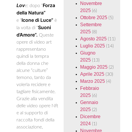
Novembre
Lov
Forza
e: dopo “
2025
(6)
della Natura”
Ottobre 2025
(5)
Icone di Luce”
e “
è
Settembre
Suoni
la volta di “
2025
(8)
d’Amore”.
Queste
Agosto 2025
(11)
opere di video art
Luglio 2025
(14)
rappresentano
Giugno
quindi la tempra
2025
(13)
della donna che
Maggio 2025
(2)
alcune “culture”
Aprile 2025
(30)
temono, tanto da
Marzo 2025
(4)
volerla recidere e
Febbraio
tagliare fisicamente.
2025
(6)
Grazie alla vendita
Gennaio
delle video opere Nft
2025
(2)
e al supporto di
Dicembre
raccolta fondi della
2024
(1)
associazione,
Novembre