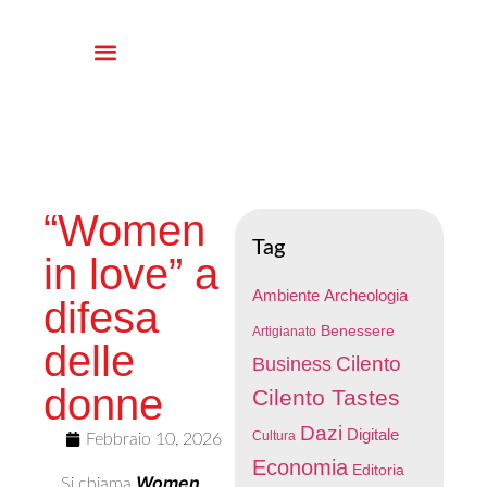
“Women
Tag
in love” a
Ambiente
Archeologia
difesa
Benessere
Artigianato
delle
Cilento
Business
donne
Cilento Tastes
Dazi
Digitale
Cultura
Febbraio 10, 2026
Economia
Editoria
Women
Si chiama