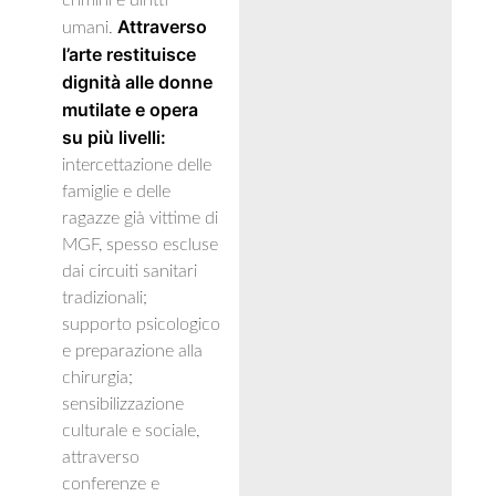
crimini e diritti
Attraverso
umani.
l’arte restituisce
dignità alle donne
mutilate e opera
su più livelli:
intercettazione delle
famiglie e delle
ragazze già vittime di
MGF, spesso escluse
dai circuiti sanitari
tradizionali;
supporto psicologico
e preparazione alla
chirurgia;
sensibilizzazione
culturale e sociale,
attraverso
conferenze e