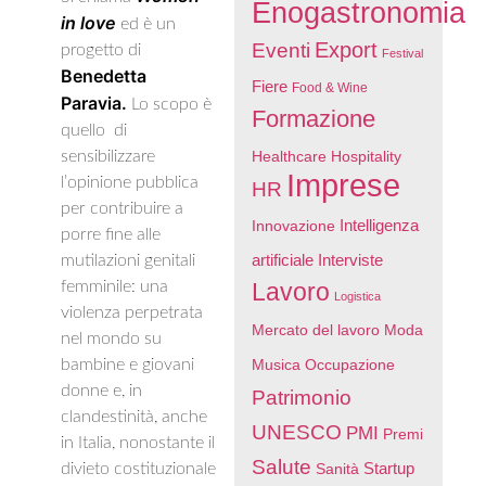
Enogastronomia
in love
ed è un
Export
Eventi
progetto di
Festival
Benedetta
Fiere
Food & Wine
Paravia.
Lo scopo è
Formazione
quello di
sensibilizzare
Healthcare
Hospitality
Imprese
l’opinione pubblica
HR
per contribuire a
Intelligenza
Innovazione
porre fine alle
artificiale
mutilazioni genitali
Interviste
femminile: una
Lavoro
Logistica
violenza perpetrata
Mercato del lavoro
Moda
nel mondo su
bambine e giovani
Musica
Occupazione
donne e, in
Patrimonio
clandestinità, anche
UNESCO
PMI
Premi
in Italia, nonostante il
Salute
Startup
divieto costituzionale
Sanità