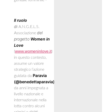
genitale femminile”-
Il ruolo
di
A.N.G.E.L.S.
del
Associazione
progetto
Women in
Love
www.womeninlove.it
(
)
in questo contesto,
assume un valore
strategico l’azione
Paravia
guidata da
(@benedettaparavia)
,
da anni impegnata a
livello nazionale e
internazionale nella
lotta contro alcuni